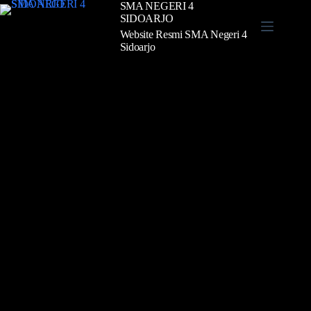
SMA NEGERI 4
SIDOARJO
Website Resmi SMA Negeri 4
Sidoarjo
BERANDA
INFORMASI
PROFIL
STRUKTUR
EKSTRAKURIKULER
E-
LEARNING